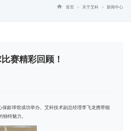
首页
>
关于艾科
>
新闻中心
球比赛精彩回顾！
心保龄球馆成功举办。艾科技术副总经理李飞龙携带能
的独特魅力。