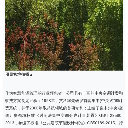
项目实地拍摄▲
作为智慧能源管理的行业领先者，公司具有丰富的中央空调计费和
收费方案制定经验：1998年，艾科率先研发首套集中(中央)空调计
费系统，并于2000年取得该领域的首项专利；主编了集中(中央)空
调计费领域标准《时间法集中空调分户计量装置》GB/T 29580-
2013，参编了标准《公共建筑节能设计标准》GB50189-2015、行